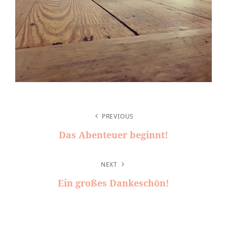
BEITRAGSNAVIGATION
PREVIOUS
Das Abenteuer beginnt!
Previous
Post
NEXT
Ein großes Dankeschön!
Next
Post