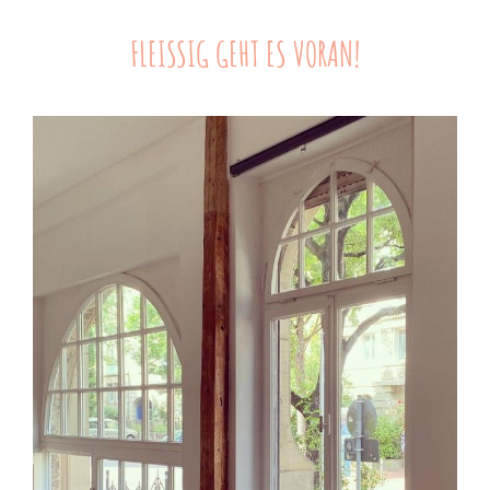
FLEISSIG GEHT ES VORAN!
Kburkhardt
By