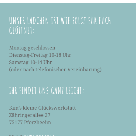
UNSER LÄDCHEN IST WIE FOLGT FÜR EUCH
GEÖFFNET:
Montag geschlossen
Dienstag-Freitag 10-18 Uhr
Samstag 10-14 Uhr
(oder nach telefonischer Vereinbarung)
IHR FINDET UNS GANZ LEICHT:
Kim’s kleine Glückswerkstatt
Zähringerallee 27
75177 Pforzheeim