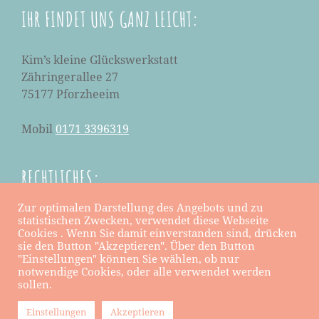
IHR FINDET UNS GANZ LEICHT:
Kim’s kleine Glückswerkstatt
Zähringerallee 27
75177 Pforzheeim
Mobil
0171 3396319
RECHTLICHES:
Zur optimalen Darstellung des Angebots und zu
Datenschutzerklärung
statistischen Zwecken, verwendet diese Webseite
Cookies . Wenn Sie damit einverstanden sind, drücken
Impressum
sie den Button "Akzeptieren". Über den Button
"Einstellungen" können Sie wählen, ob nur
notwendige Cookies, oder alle verwendet werden
sollen.
Copyright © 2026
Kim's kleine Glückswerkstatt
. All Rights
Einstellungen
Akzeptieren
Reserved.
|
Kids Camp by
Catch Themes