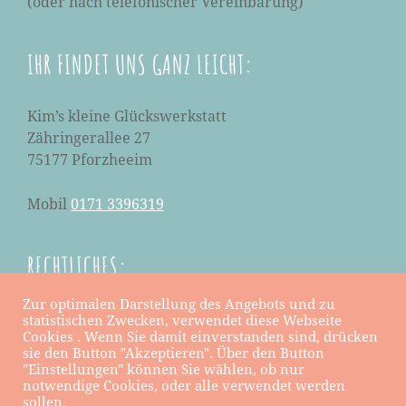
(oder nach telefonischer Vereinbarung)
IHR FINDET UNS GANZ LEICHT:
Kim’s kleine Glückswerkstatt
Zähringerallee 27
75177 Pforzheeim
Mobil
0171 3396319
RECHTLICHES:
Zur optimalen Darstellung des Angebots und zu
Datenschutzerklärung
statistischen Zwecken, verwendet diese Webseite
Cookies . Wenn Sie damit einverstanden sind, drücken
Impressum
sie den Button "Akzeptieren". Über den Button
"Einstellungen" können Sie wählen, ob nur
notwendige Cookies, oder alle verwendet werden
sollen.